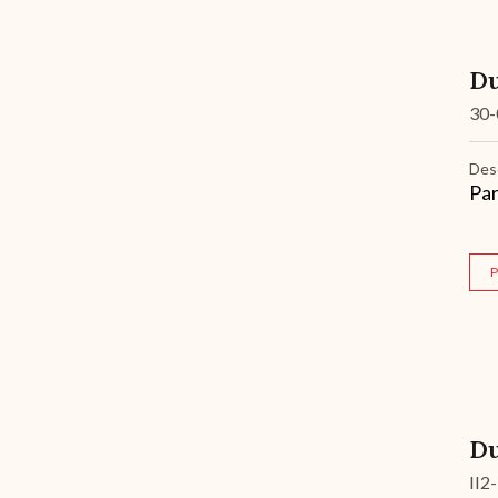
Du
30-
Des
Par
P
Du
II2