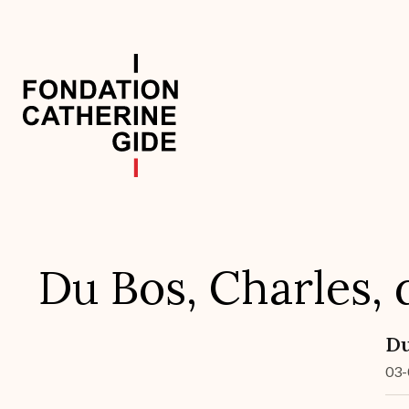
Aller
au
contenu
principal
Navigation
principale
Du Bos, Charles, 
Du
03-