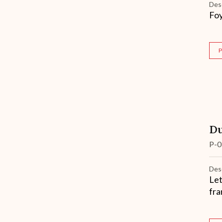
Des
Foy
P
Du
P-0
Des
Let
fra