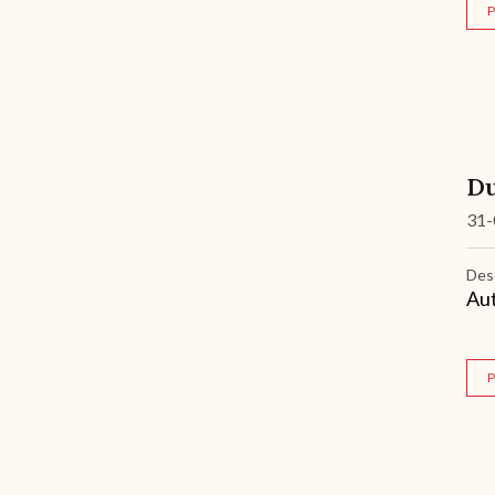
P
Du
31-
Des
Aut
Archive
P