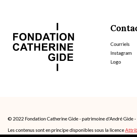
Conta
Courriels
Instagram
Logo
© 2022 Fondation Catherine Gide - patrimoine d'André Gide 
Les contenus sont en principe disponibles sous la licence
Attri
4.0 International (CC BY-SA 4.0)
; des conditions supplémentair