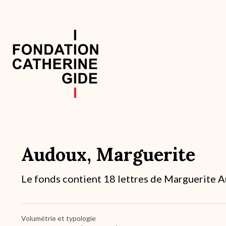
Aller
au
contenu
principal
Navigation
principale
Audoux, Marguerite
Description
Le fonds contient 18 lettres de Marguerite 
succincte
du
fond
/
Volumétrie et typologie
historique