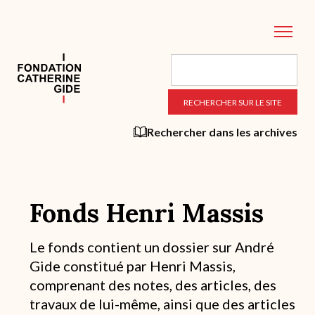
Aller
au
contenu
principal
Rechercher dans les archives
Fonds Henri Massis
Description
Le fonds contient un dossier sur André
succincte
Gide constitué par Henri Massis,
du
fond
comprenant des notes, des articles, des
/
travaux de lui-même, ainsi que des articles
historique