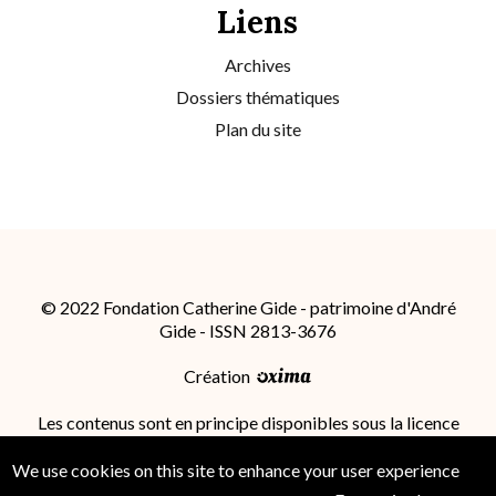
Liens
Archives
Dossiers thématiques
Plan du site
© 2022 Fondation Catherine Gide - patrimoine d'André
Gide - ISSN 2813-3676
Création
Les contenus sont en principe disponibles sous la licence
Attribution - Partage dans les Mêmes Conditions 4.0
International (CC BY-SA 4.0)
; des conditions
We use cookies on this site to enhance your user experience
supplémentaires peuvent s'appliquer.