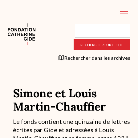
Aller
au
contenu
principal
Rechercher dans les archives
Simone et Louis
Martin-Chauffier
Description
Le fonds contient une quinzaine de lettres
succincte
écrites par Gide et adressées à Louis
du
fond
Martin-Chauffier et sa femme, entre 1924