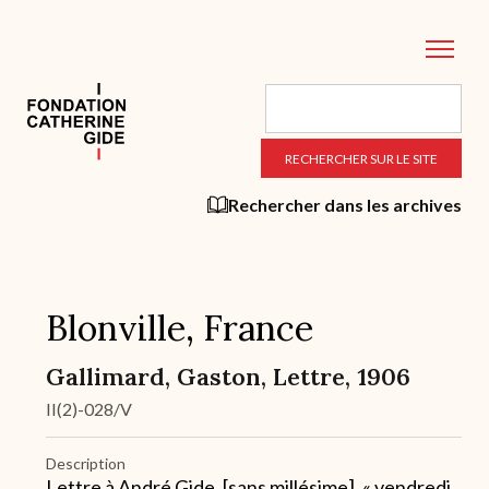
Aller
au
contenu
principal
Rechercher dans les archives
Blonville, France
Gallimard, Gaston, Lettre, 1906
II(2)-028/V
Description
Lettre à André Gide, [sans millésime], « vendredi