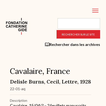
Aller
au
contenu
principal
Rechercher dans les archives
Cavalaire, France
Delisle Burns, Cecil, Lettre, 1928
22-01-aq
Description
Cavalaire, 15/04/? – 2 feuillets manuscrits