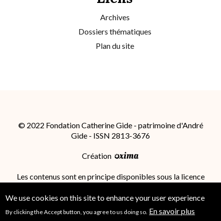
Archives
Dossiers thématiques
Plan du site
© 2022 Fondation Catherine Gide - patrimoine d'André
Gide - ISSN 2813-3676
Création
Les contenus sont en principe disponibles sous la licence
Attribution - Partage dans les Mêmes Conditions 4.0
International (CC BY-SA 4.0)
; des conditions
We use cookies on this site to enhance your user experience
supplémentaires peuvent s'appliquer.
En savoir plus
By clicking the Accept button, you agree to us doing so.