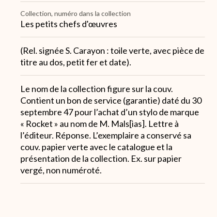
Collection, numéro dans la collection
Les petits chefs d'œuvres
Note
(Rel. signée S. Carayon : toile verte, avec pièce de
3
titre au dos, petit fer et date).
Note
Le nom de la collection figure sur la couv.
4
Contient un bon de service (garantie) daté du 30
septembre 47 pour l’achat d’un stylo de marque
« Rocket » au nom de M. Mals[ias]. Lettre à
l’éditeur. Réponse. L’exemplaire a conservé sa
couv. papier verte avec le catalogue et la
présentation de la collection. Ex. sur papier
vergé, non numéroté.