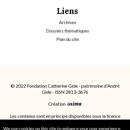
Liens
Archives
Dossiers thématiques
Plan du site
© 2022 Fondation Catherine Gide - patrimoine d'André
Gide - ISSN 2813-3676
Création
Les contenus sont en principe disponibles sous la licence
Attribution - Partage dans les Mêmes Conditions 4.0
International (CC BY-SA 4.0)
; des conditions
We use cookies on this site to enhance your user experience