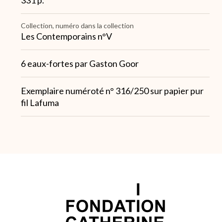
331 p.
Collection, numéro dans la collection
Les Contemporains n°V
Note
6 eaux-fortes par Gaston Goor
1
Note
Exemplaire numéroté n° 316/250 sur papier pur
2
fil Lafuma