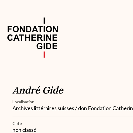
Aller
au
contenu
principal
Navigation
principale
André Gide
Localisation
Archives littéraires suisses / don Fondation Catheri
Cote
non classé