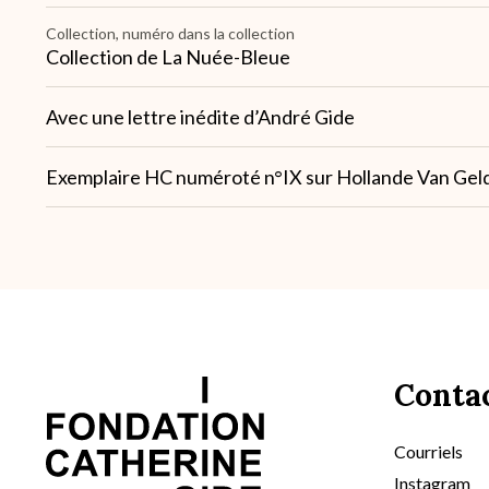
Collection, numéro dans la collection
Collection de La Nuée-Bleue
Note
Avec une lettre inédite d’André Gide
1
Note
Exemplaire HC numéroté n°IX sur Hollande Van Gel
2
Conta
Courriels
Instagram