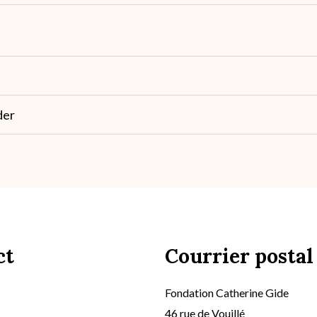
der
ct
Courrier postal
Fondation Catherine Gide
46 rue de Vouillé