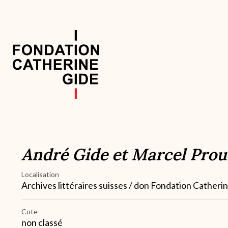
Aller
au
contenu
principal
Navigation
principale
André Gide et Marcel Prous
Localisation
Archives littéraires suisses / don Fondation Catheri
Cote
non classé