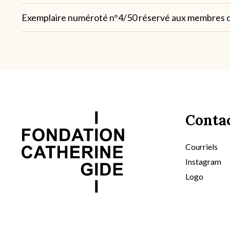
Note
Exemplaire numéroté n°4/50 réservé aux membres de
2
Conta
Courriels
Instagram
Logo