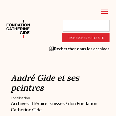
Aller
au
contenu
principal
Rechercher dans les archives
André Gide et ses
peintres
Localisation
Archives littéraires suisses / don Fondation
Catherine Gide