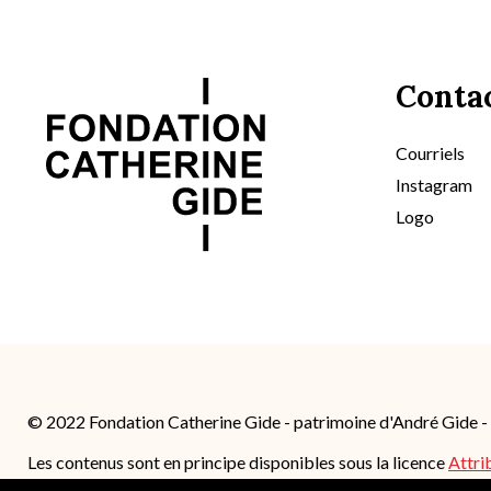
Conta
Courriels
Instagram
Logo
© 2022 Fondation Catherine Gide - patrimoine d'André Gide 
Les contenus sont en principe disponibles sous la licence
Attri
4.0 International (CC BY-SA 4.0)
; des conditions supplémentair