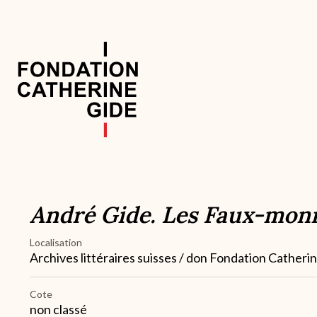
Aller
au
contenu
principal
Navigation
principale
André Gide. Les Faux-monn
Localisation
Archives littéraires suisses / don Fondation Catheri
Cote
non classé