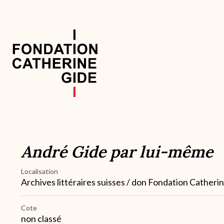
Aller
au
contenu
principal
Navigation
principale
André Gide par lui-même
Localisation
Archives littéraires suisses / don Fondation Catheri
Cote
non classé