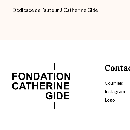
Note
Dédicace de l’auteur à Catherine Gide
2
Conta
Courriels
Instagram
Logo