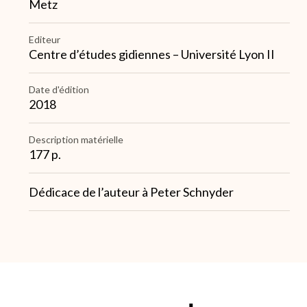
Metz
Editeur
Centre d’études gidiennes – Université Lyon II
Date d'édition
2018
Description matérielle
177 p.
Note
Dédicace de l’auteur à Peter Schnyder
2