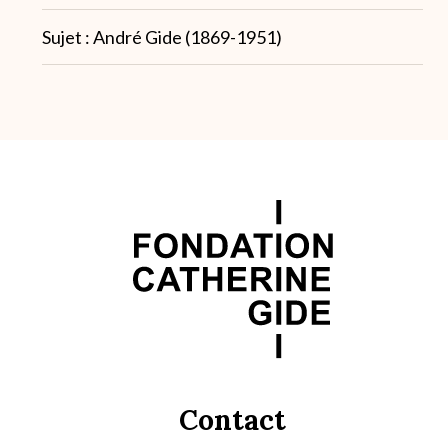
Note
Sujet : André Gide (1869-1951)
3
Contact