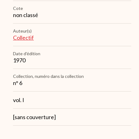
Cote
non classé
Auteur(s)
Collectif
Date d'édition
1970
Collection, numéro dans la collection
n° 6
Note
vol. I
1
Note
[sans couverture]
4