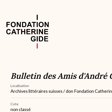
Aller
au
contenu
principal
Navigation
principale
Bulletin des Amis d'André 
Localisation
Archives littéraires suisses / don Fondation Catheri
Cote
non classé