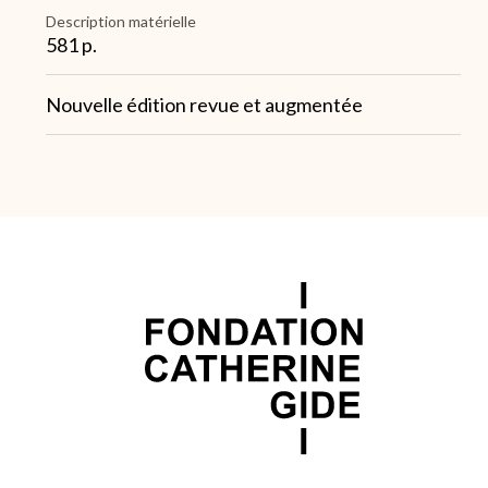
Description matérielle
581 p.
Note
Nouvelle édition revue et augmentée
1