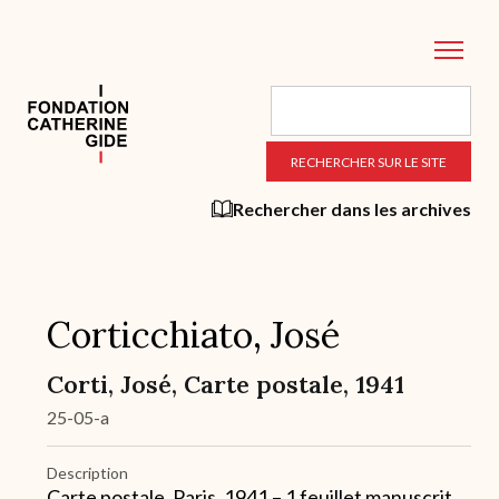
Aller
au
contenu
principal
Rechercher dans les archives
Corticchiato, José
Corti, José, Carte postale, 1941
25-05-a
Description
Carte postale, Paris, 1941 – 1 feuillet manuscrit,