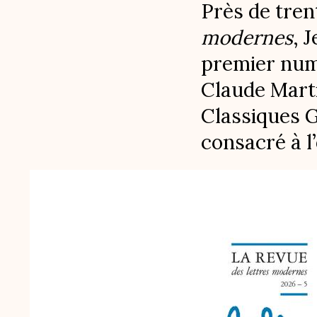
Près de trent
modernes
, 
premier num
Claude Mart
Classiques G
consacré à l
Image