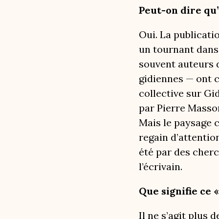
Peut-on dire qu’
Oui. La publicati
un tournant dans 
souvent auteurs d
gidiennes — ont c
collective sur G
par Pierre Masson
Mais le paysage c
regain d’attentio
été par des cher
l’écrivain.
Que signifie ce 
Il ne s’agit plus