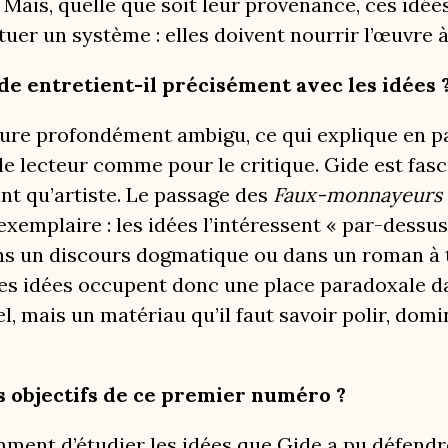
 Mais, quelle que soit leur provenance, ces idées
tuer un système : elles doivent nourrir l’œuvre à
e entretient-il précisément avec les idées 
re profondément ambigu, ce qui explique en part
e lecteur comme pour le critique. Gide est fasci
ant qu’artiste. Le passage des
Faux-monnayeurs
exemplaire : les idées l’intéressent « par-dessus
ans un discours dogmatique ou dans un roman à 
s idées occupent donc une place paradoxale dan
l, mais un matériau qu’il faut savoir polir, dom
s objectifs de ce premier numéro ?
amment d’étudier les idées que Gide a pu défendr