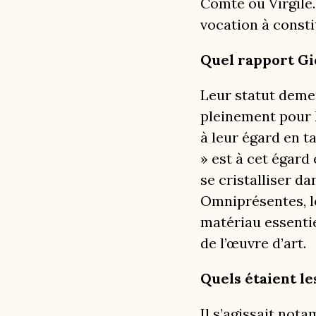
Comte ou Virgile.
vocation à consti
Quel rapport Gid
Leur statut demeu
pleinement pour l
à leur égard en t
» est à cet égard 
se cristalliser d
Omniprésentes, le
matériau essentie
de l’œuvre d’art.
Quels étaient le
Il s’agissait not