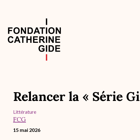
Aller
au
contenu
principal
Navigation
principale
Relancer la « Série 
Littérature
FCG
15 mai 2026