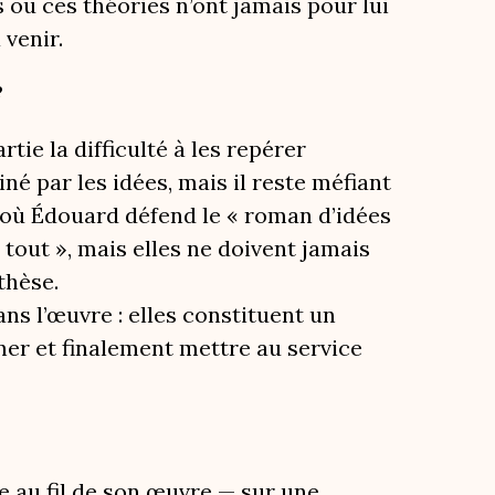
 ou ces théories n’ont jamais pour lui
 venir.
?
ie la difficulté à les repérer
né par les idées, mais il reste méfiant
où Édouard défend le « roman d’idées
 tout », mais elles ne doivent jamais
thèse.
s l’œuvre : elles constituent un
iner et finalement mettre au service
e au fil de son œuvre — sur une