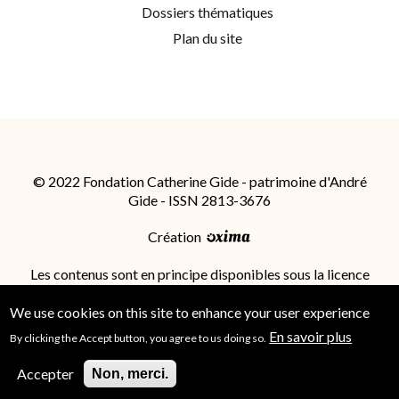
Dossiers thématiques
Plan du site
© 2022 Fondation Catherine Gide - patrimoine d'André
Gide - ISSN 2813-3676
Création
Les contenus sont en principe disponibles sous la licence
Attribution - Partage dans les Mêmes Conditions 4.0
International (CC BY-SA 4.0)
; des conditions
We use cookies on this site to enhance your user experience
supplémentaires peuvent s'appliquer.
En savoir plus
By clicking the Accept button, you agree to us doing so.
Accepter
Non, merci.