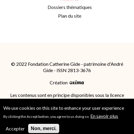
Dossiers thématiques
Plan du site
© 2022 Fondation Catherine Gide - patrimoine d'André
Gide - ISSN 2813-3676
Création
Les contenus sont en principe disponibles sous la licence
Attribution - Partage dans les Mêmes Conditions 4.0
International (CC BY-SA 4.0)
; des conditions
We use cookies on this site to enhance your user experience
supplémentaires peuvent s'appliquer.
En savoir plus
By clicking the Accept button, you agree to us doing so.
Accepter
Non, merci.