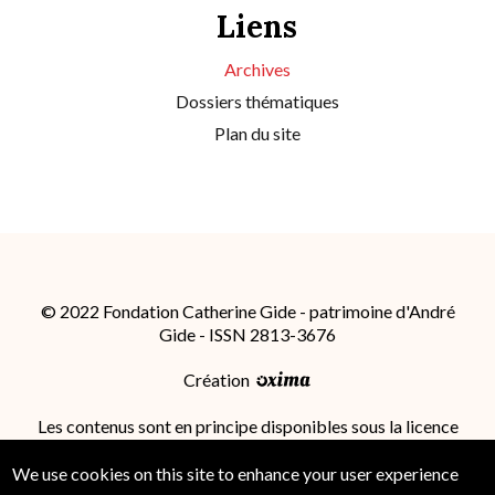
Liens
Archives
Dossiers thématiques
Plan du site
© 2022 Fondation Catherine Gide - patrimoine d'André
Gide - ISSN 2813-3676
Création
Les contenus sont en principe disponibles sous la licence
Attribution - Partage dans les Mêmes Conditions 4.0
International (CC BY-SA 4.0)
; des conditions
We use cookies on this site to enhance your user experience