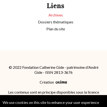
Liens
Archives
Dossiers thématiques
Plan du site
© 2022 Fondation Catherine Gide - patrimoine d'André
Gide - ISSN 2813-3676
Création
Les contenus sont en principe disponibles sous la licence
Attribution - Partage dans les Mêmes Conditions 4.0
International (CC BY-SA 4.0)
; des conditions
We use cookies on this site to enhance your user experience