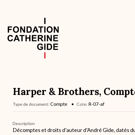
Aller
au
contenu
principal
Navigation
principale
Harper & Brothers, Compte
Compte
R-07-af
Type de document
Cote
Description
Décomptes et droits d’auteur d’André Gide, datés d