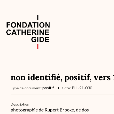
Aller
au
contenu
principal
Navigation
principale
non identifié, positif, vers
positif
PH-21-030
Type de document
Cote
Description
photographie de Rupert Brooke, de dos