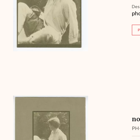
Des
pho
P
Archive
no
PH