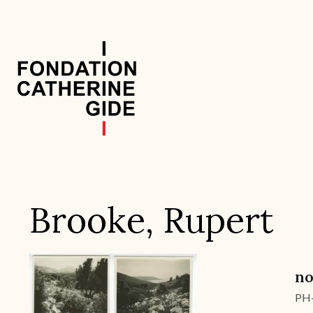
Aller
au
contenu
principal
Navigation
principale
Brooke, Rupert
Archive
no
PH