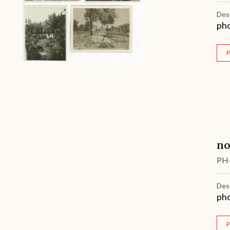
Des
pho
P
no
PH
Des
pho
P