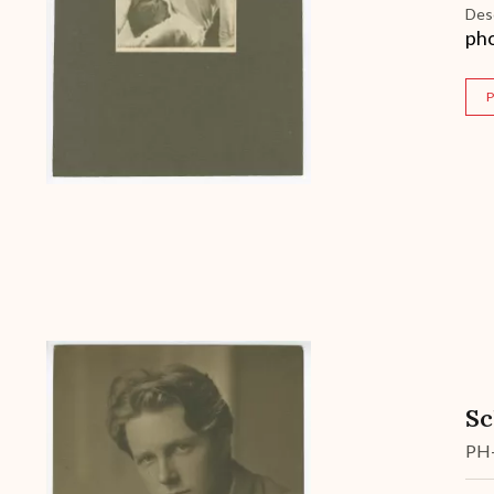
Des
pho
P
Archive
Sc
PH