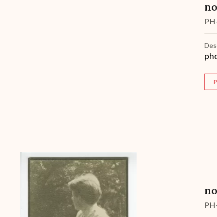
no
PH
Des
pho
P
Archive
no
PH