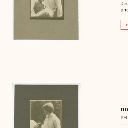
Des
pho
P
Archive
no
PH