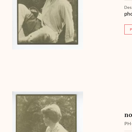
Des
pho
P
Archive
no
PH