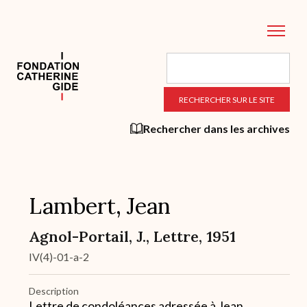
Aller
au
contenu
principal
Rechercher dans les archives
Lambert, Jean
Agnol-Portail, J., Lettre, 1951
IV(4)-01-a-2
Description
Lettre de condoléances adressée à Jean