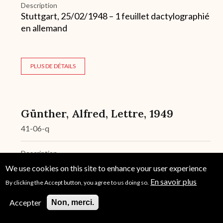
Description
Stuttgart, 25/02/1948 – 1 feuillet dactylographié
en allemand
PLUS DE DÉTAILS
Günther, Alfred, Lettre, 1949
41-06-q
Description
Stuttgart, 10/08/1949 – 1 feuillet dactylographié
We use cookies on this site to enhance your user experience
en allemand
En savoir plus
By clicking the Accept button, you agree to us doing so.
Accepter
Non, merci.
PLUS DE DÉTAILS