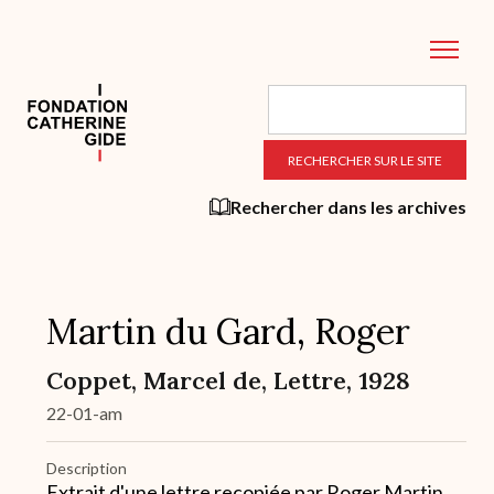
Aller
au
contenu
principal
Rechercher dans les archives
Martin du Gard, Roger
Coppet, Marcel de, Lettre, 1928
22-01-am
Description
Extrait d'une lettre recopiée par Roger Martin