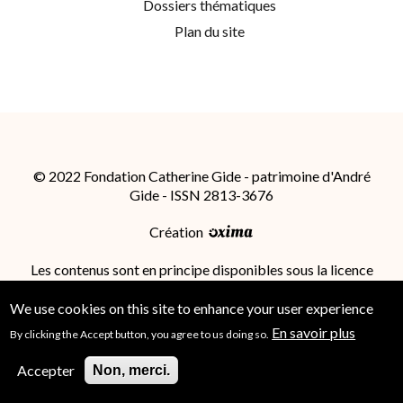
Dossiers thématiques
Plan du site
© 2022 Fondation Catherine Gide - patrimoine d'André
Gide - ISSN 2813-3676
Création
Les contenus sont en principe disponibles sous la licence
Attribution - Partage dans les Mêmes Conditions 4.0
International (CC BY-SA 4.0)
; des conditions
We use cookies on this site to enhance your user experience
supplémentaires peuvent s'appliquer.
En savoir plus
By clicking the Accept button, you agree to us doing so.
Accepter
Non, merci.