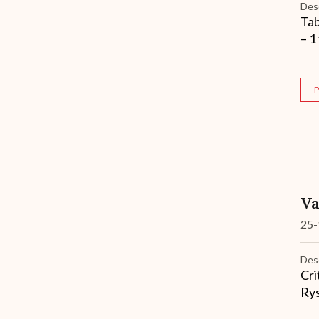
Des
Tab
– 1
P
Va
25-
Des
Cri
Rys