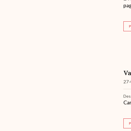
pag
P
Va
27-
Des
Car
P