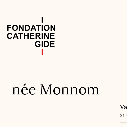
Aller
au
contenu
principal
Navigation
principale
née Monnom
Va
31-