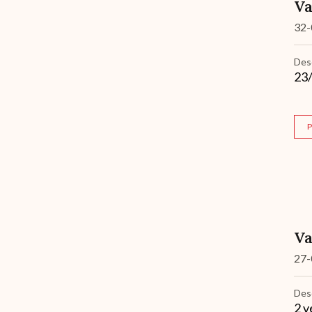
Va
32-
Des
23/
P
Va
27-
Des
2 v