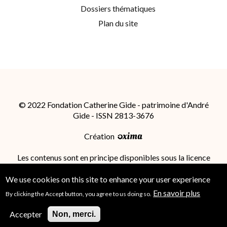
Dossiers thématiques
Plan du site
© 2022 Fondation Catherine Gide - patrimoine d'André
Gide - ISSN 2813-3676
Création
Les contenus sont en principe disponibles sous la licence
Attribution - Partage dans les Mêmes Conditions 4.0
International (CC BY-SA 4.0)
; des conditions
We use cookies on this site to enhance your user experience
supplémentaires peuvent s'appliquer.
En savoir plus
By clicking the Accept button, you agree to us doing so.
Accepter
Non, merci.