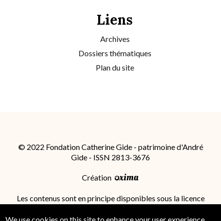
Liens
Archives
Dossiers thématiques
Plan du site
© 2022 Fondation Catherine Gide - patrimoine d'André
Gide - ISSN 2813-3676
Création
Les contenus sont en principe disponibles sous la licence
Attribution - Partage dans les Mêmes Conditions 4.0
International (CC BY-SA 4.0)
; des conditions
We use cookies on this site to enhance your user experience