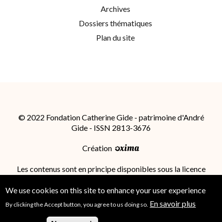
Archives
Dossiers thématiques
Plan du site
© 2022 Fondation Catherine Gide - patrimoine d'André
Gide - ISSN 2813-3676
Création
Les contenus sont en principe disponibles sous la licence
Attribution - Partage dans les Mêmes Conditions 4.0
International (CC BY-SA 4.0)
; des conditions
We use cookies on this site to enhance your user experience
supplémentaires peuvent s'appliquer.
En savoir plus
By clicking the Accept button, you agree to us doing so.