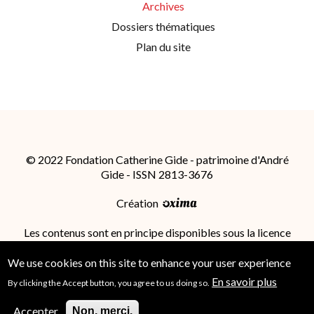
Archives
Dossiers thématiques
Plan du site
© 2022 Fondation Catherine Gide - patrimoine d'André
Gide - ISSN 2813-3676
Création
Les contenus sont en principe disponibles sous la licence
Attribution - Partage dans les Mêmes Conditions 4.0
International (CC BY-SA 4.0)
; des conditions
We use cookies on this site to enhance your user experience
supplémentaires peuvent s'appliquer.
En savoir plus
By clicking the Accept button, you agree to us doing so.
Accepter
Non, merci.