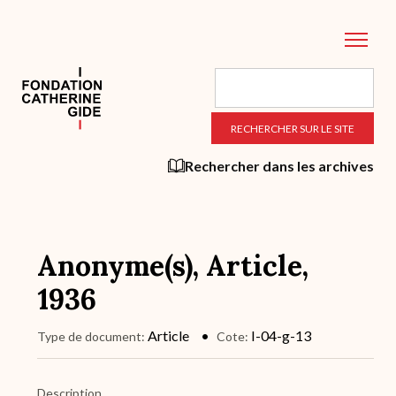
Aller
au
contenu
principal
Rechercher dans les archives
Anonyme(s), Article,
1936
Article
I-04-g-13
Type de document
Cote
Description