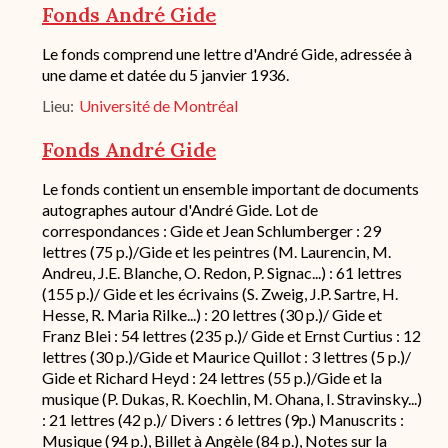
Fonds André Gide
Description
Le fonds comprend une lettre d'André Gide, adressée à
succincte
une dame et datée du 5 janvier 1936.
du
Lieu
Université de Montréal
fond
/
historique
Fonds André Gide
de
conservation
Description
Le fonds contient un ensemble important de documents
succincte
autographes autour d'André Gide. Lot de
du
correspondances : Gide et Jean Schlumberger : 29
fond
lettres (75 p.)/Gide et les peintres (M. Laurencin, M.
/
Andreu, J.E. Blanche, O. Redon, P. Signac...) : 61 lettres
historique
(155 p.)/ Gide et les écrivains (S. Zweig, J.P. Sartre, H.
de
conservation
Hesse, R. Maria Rilke...) : 20 lettres (30 p.)/ Gide et
Franz Blei : 54 lettres (235 p.)/ Gide et Ernst Curtius : 12
lettres (30 p.)/Gide et Maurice Quillot : 3 lettres (5 p.)/
Gide et Richard Heyd : 24 lettres (55 p.)/Gide et la
musique (P. Dukas, R. Koechlin, M. Ohana, I. Stravinsky...)
: 21 lettres (42 p.)/ Divers : 6 lettres (9p.) Manuscrits :
Musique (94 p.), Billet à Angèle (84 p.), Notes sur la