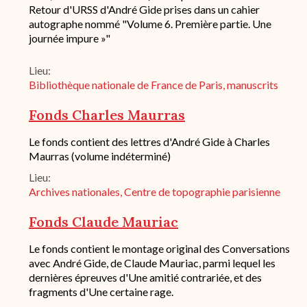
du
Retour d'URSS d'André Gide prises dans un cahier
fond
autographe nommé "Volume 6. Première partie. Une
/
journée impure »"
historique
de
conservation
Lieu
Bibliothèque nationale de France de Paris, manuscrits
Fonds Charles Maurras
Description
Le fonds contient des lettres d'André Gide à Charles
succincte
Maurras (volume indéterminé)
du
Lieu
fond
/
Archives nationales, Centre de topographie parisienne
historique
de
Fonds Claude Mauriac
conservation
Description
Le fonds contient le montage original des Conversations
succincte
avec André Gide, de Claude Mauriac, parmi lequel les
du
dernières épreuves d'Une amitié contrariée, et des
fond
fragments d'Une certaine rage.
/