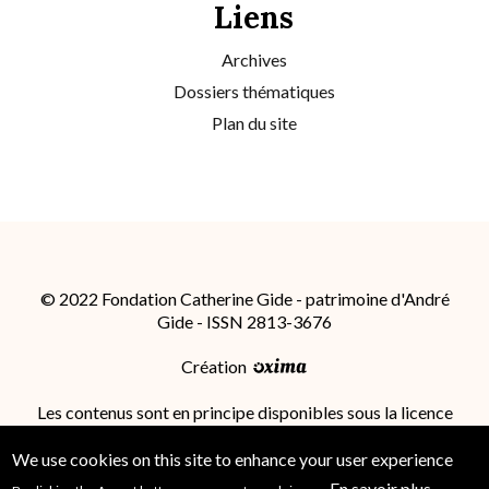
Liens
Archives
Dossiers thématiques
Plan du site
© 2022 Fondation Catherine Gide - patrimoine d'André
Gide - ISSN 2813-3676
Création
Les contenus sont en principe disponibles sous la licence
Attribution - Partage dans les Mêmes Conditions 4.0
International (CC BY-SA 4.0)
; des conditions
We use cookies on this site to enhance your user experience
supplémentaires peuvent s'appliquer.
En savoir plus