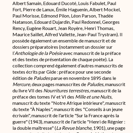
conservation
Albert Samain, Edouard Ducoté, Louis Fabulet, Paul
Fort, Pierre de Lanux, Émile Haguenin, Albert Mockel,
Paul Morisse, Edmond Pilon, Léon Parson, Thadée
Natanson, Edouard Dujardin, Paul Redonnel, Georges
Rency, Eugène Rouart, Jean Royère, Henri Thomas,
Maurice Saillet, Alfred Vallette, Jean-Paul Trystram). Il
possède également un ensemble de manuscrit et de
dossiers préparatoires (notamment un dossier sur
l’
Anthologie de la Poésie
avec manuscrit de la préface
et des textes de présentation de chaque poète). La
collection comprend également d'autres manuscrits de
textes écrits par Gide : préface pour une seconde
édition de
Paludes
parue en novembre 1895 dans le
Mercure
, deux pages manuscrites de
Paludes
, manuscrit
du livre VII des
Nourritures terrestres
, manuscrit de la
préface des tomes IV et VI des
Mille et une Nuits
,
manuscrit du texte "Notre Afrique intérieure", manuscrit
du texte "À Naples", manuscrit des "Conseils à un jeune
écrivain", manuscrit de l'article "Sur la France après la
guerre" (1943), manuscrit de l'article "Henri de Régnier :
la double maîtresse" (
La Revue blanche
, 1901), une page