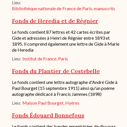
historique
Lieu
de
Bibliothèque nationale de France de Paris, manuscrits
conservation
Fonds de Heredia et de Régnier
Description
Le fonds contient 87 lettres et 42 cartes écrites par
succincte
Gide et adressées à Henri de Régnier entre 1893 et
du
1895. Il comprend également une lettre de Gide à Marie
fond
de Heredia
/
historique
Lieu
Institut de France, Paris
de
conservation
Fonds du Plantier de Costebelle
Description
Le fonds contient une lettre autographe d'André Gide à
succincte
Paul Bourget (15 septembre 1911) ainsi qu'un poème
du
autographe dédicacé à Francis Jammes (1898)
fond
/
Lieu
Maison Paul Bourget, Hyères
historique
de
Fonds Édouard Bonnefous
conservation
Description
Le fonds contient des bandes enregistrées de discours