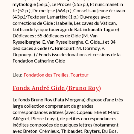
mythologie (56 p.), Le Procès (555 p.), Et nunc manet in
te (52 p.), De me Ipse (664 p.), Conseils au jeune écrivain
(43 p.)/Texte sur Lamartine (1 p.) Ouvrages avec
corrections de Gide : Isabelle, Les caves du Vatican,
L'offrande lyrique (ouvrage de Rabindranath Tagore)
Dédicaces : 55 dédicaces de Gide (M. Van
Rysselberghe, E. Van Rysselberghe, C. Gide...) et 34
dédicaces à Gide (A. Brincourt, M. Dormoy, P.
Dupouey...) / Fonds issu de donations et cessions de la
Fondation Catherine Gide
Lieu
Fondation des Treilles, Tourtour
Fonds André Gide (Bruno Roy)
Description
Le fonds Bruno Roy (Fata Morgana) dispose d’une très
succincte
large collection comprenant de grandes
du
correspondances éditées (avec Copeau, Elie et Marc
fond
Allégret, Pierre Louys), de petites correspondances
/
inédites composées de quelques lettres (notamment
historique
avec Breton, Crémieux, Thibaudet, Ruyters, Du Bos,
de