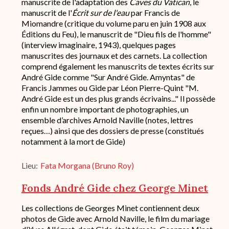
manuscrite de l'adaptation des
Caves du Vatican
, le
manuscrit de l'
Écrit sur de l'eau
par Francis de
Miomandre (critique du volume paru en juin 1908 aux
Éditions du Feu), le manuscrit de "Dieu fils de l'homme"
(interview imaginaire, 1943), quelques pages
manuscrites des journaux et des carnets. La collection
comprend également les manuscrits de textes écrits sur
André Gide comme "Sur André Gide. Amyntas" de
Francis Jammes ou Gide par Léon Pierre-Quint "M.
André Gide est un des plus grands écrivains..." Il possède
enfin un nombre important de photographies, un
ensemble d’archives Arnold Naville (notes, lettres
reçues…) ainsi que des dossiers de presse (constitués
notamment à la mort de Gide)
Lieu
Fata Morgana (Bruno Roy)
Fonds André Gide chez George Minet
Description
Les collections de Georges Minet contiennent deux
succincte
photos de Gide avec Arnold Naville, le film du mariage
du