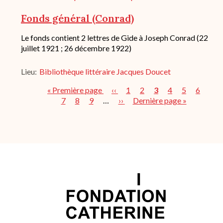
historique
de
Fonds général (Conrad)
conservation
Description
Le fonds contient 2 lettres de Gide à Joseph Conrad (22
succincte
juillet 1921 ; 26 décembre 1922)
du
fond
Lieu
Bibliothèque littéraire Jacques Doucet
/
historique
Première
« Première page
Page
‹‹
Page
1
Page
2
Page
3
Page
4
Page
5
Page
6
Pag
de
conservation
page
7
Page
8
Page
9
…
précédente
Page
››
Dernière
Dernière page »
courante
Pagination
suivante
page