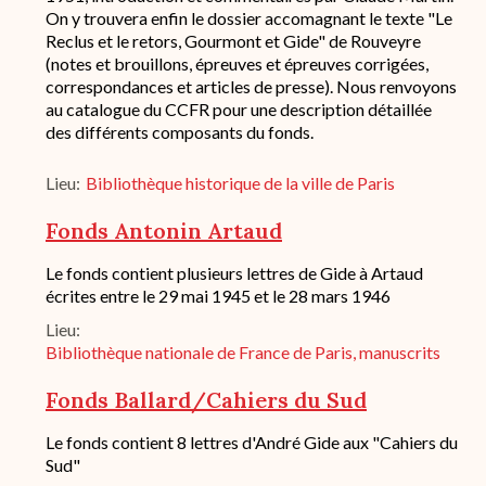
On y trouvera enfin le dossier accomagnant le texte "Le
Reclus et le retors, Gourmont et Gide" de Rouveyre
(notes et brouillons, épreuves et épreuves corrigées,
correspondances et articles de presse). Nous renvoyons
au catalogue du CCFR pour une description détaillée
des différents composants du fonds.
Lieu
Bibliothèque historique de la ville de Paris
Fonds Antonin Artaud
Description
Le fonds contient plusieurs lettres de Gide à Artaud
succincte
écrites entre le 29 mai 1945 et le 28 mars 1946
du
Lieu
fond
/
Bibliothèque nationale de France de Paris, manuscrits
historique
de
Fonds Ballard/Cahiers du Sud
conservation
Description
Le fonds contient 8 lettres d'André Gide aux "Cahiers du
succincte
Sud"
du