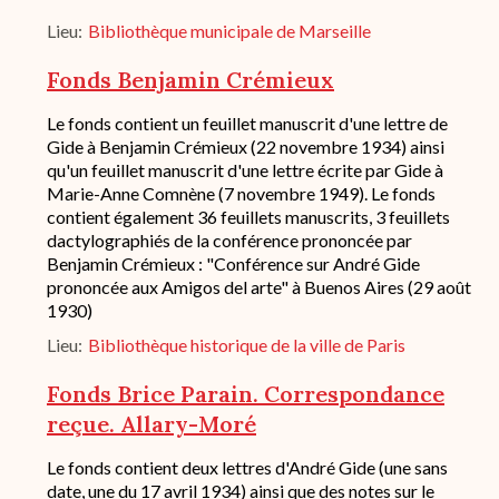
fond
Lieu
Bibliothèque municipale de Marseille
/
historique
de
Fonds Benjamin Crémieux
conservation
Description
Le fonds contient un feuillet manuscrit d'une lettre de
succincte
Gide à Benjamin Crémieux (22 novembre 1934) ainsi
du
qu'un feuillet manuscrit d'une lettre écrite par Gide à
fond
Marie-Anne Comnène (7 novembre 1949). Le fonds
/
contient également 36 feuillets manuscrits, 3 feuillets
historique
dactylographiés de la conférence prononcée par
de
conservation
Benjamin Crémieux : "Conférence sur André Gide
prononcée aux Amigos del arte" à Buenos Aires (29 août
1930)
Lieu
Bibliothèque historique de la ville de Paris
Fonds Brice Parain. Correspondance
reçue. Allary-Moré
Description
Le fonds contient deux lettres d'André Gide (une sans
succincte
date, une du 17 avril 1934) ainsi que des notes sur le