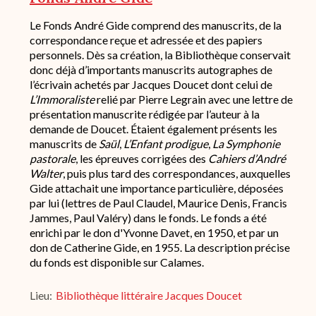
Description
Le Fonds André Gide comprend des manuscrits, de la
succincte
correspondance reçue et adressée et des papiers
du
personnels. Dès sa création, la Bibliothèque conservait
fond
donc déjà d’importants manuscrits autographes de
/
l’écrivain achetés par Jacques Doucet dont celui de
historique
L’Immoraliste
relié par Pierre Legrain avec une lettre de
de
conservation
présentation manuscrite rédigée par l’auteur à la
demande de Doucet. Étaient également présents les
manuscrits de
Saül
,
L’Enfant prodigue
,
La Symphonie
pastorale
, les épreuves corrigées des
Cahiers d’André
Walter
, puis plus tard des correspondances, auxquelles
Gide attachait une importance particulière, déposées
par lui (lettres de Paul Claudel, Maurice Denis, Francis
Jammes, Paul Valéry) dans le fonds. Le fonds a été
enrichi par le don d'Yvonne Davet, en 1950, et par un
don de Catherine Gide, en 1955. La description précise
du fonds est disponible sur Calames.
Lieu
Bibliothèque littéraire Jacques Doucet