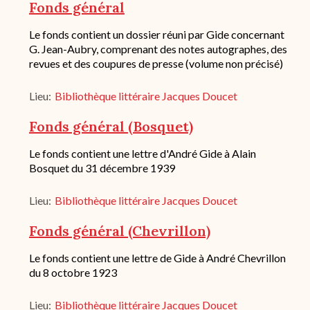
conservation
Fonds général
Description
Le fonds contient un dossier réuni par Gide concernant
succincte
G. Jean-Aubry, comprenant des notes autographes, des
du
revues et des coupures de presse (volume non précisé)
fond
/
historique
Lieu
Bibliothèque littéraire Jacques Doucet
de
conservation
Fonds général (Bosquet)
Description
Le fonds contient une lettre d'André Gide à Alain
succincte
Bosquet du 31 décembre 1939
du
fond
Lieu
Bibliothèque littéraire Jacques Doucet
/
historique
de
Fonds général (Chevrillon)
conservation
Description
Le fonds contient une lettre de Gide à André Chevrillon
succincte
du 8 octobre 1923
du
fond
Lieu
Bibliothèque littéraire Jacques Doucet
/