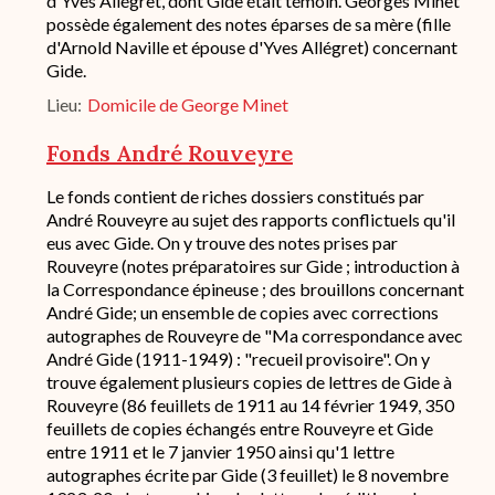
d'Yves Allégret, dont Gide était témoin. Georges Minet
fond
possède également des notes éparses de sa mère (fille
/
d'Arnold Naville et épouse d'Yves Allégret) concernant
historique
Gide.
de
conservation
Lieu
Domicile de George Minet
Fonds André Rouveyre
Description
Le fonds contient de riches dossiers constitués par
succincte
André Rouveyre au sujet des rapports conflictuels qu'il
du
eus avec Gide. On y trouve des notes prises par
fond
Rouveyre (notes préparatoires sur Gide ; introduction à
/
la Correspondance épineuse ; des brouillons concernant
historique
André Gide; un ensemble de copies avec corrections
de
conservation
autographes de Rouveyre de "Ma correspondance avec
André Gide (1911-1949) : "recueil provisoire". On y
trouve également plusieurs copies de lettres de Gide à
Rouveyre (86 feuillets de 1911 au 14 février 1949, 350
feuillets de copies échangés entre Rouveyre et Gide
entre 1911 et le 7 janvier 1950 ainsi qu'1 lettre
autographes écrite par Gide (3 feuillet) le 8 novembre