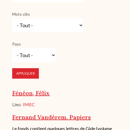
Mots clés
Pays
Fénéon, Félix
Lieu
IMEC
Fernand Vandérem. Papiers
Description
Le fonds contient quelques lettres de Gide (volume