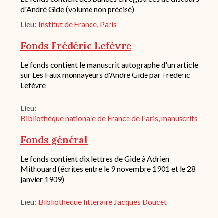
succincte
d'André Gide (volume non précisé)
du
Lieu
Institut de France, Paris
fond
/
historique
Fonds Frédéric Lefèvre
de
conservation
Description
Le fonds contient le manuscrit autographe d'un article
succincte
sur Les Faux monnayeurs d'André Gide par Frédéric
du
Lefèvre
fond
/
historique
Lieu
de
Bibliothèque nationale de France de Paris, manuscrits
conservation
Fonds général
Description
Le fonds contient dix lettres de Gide à Adrien
succincte
Mithouard (écrites entre le 9 novembre 1901 et le 28
du
janvier 1909)
fond
/
historique
Lieu
Bibliothèque littéraire Jacques Doucet
de