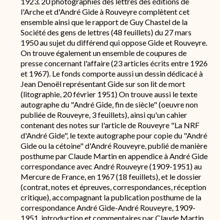
1923. 20 photographies des lettres des éditions de
l'Arche et d'André Gide à Rouveyre complètent cet
ensemble ainsi que le rapport de Guy Chastel de la
Société des gens de lettres (48 feuillets) du 27 mars
1950 au sujet du différend qui oppose Gide et Rouveyre.
On trouve également un ensemble de coupures de
presse concernant l'affaire (23 articles écrits entre 1926
et 1967). Le fonds comporte aussi un dessin dédicacé à
Jean Denoël représentant Gide sur son lit de mort
(litographie, 20 février 1951) On trouve aussi le texte
autographe du "André Gide, fin de siècle" (oeuvre non
publiée de Rouveyre, 3 feuillets), ainsi qu'un cahier
contenant des notes sur l'article de Rouveyre "La NRF
d'André Gide", le texte autographe pour copie du "André
Gide ou la cétoine" d'André Rouveyre, publié de manière
posthume par Claude Martin en appendice à André Gide
correspondance avec André Rouveyre (1909-1951) au
Mercure de France, en 1967 (18 feuillets), et le dossier
(contrat, notes et épreuves, correspondances, réception
critique), accompagnant la publication posthume de la
correspondance André Gide-André Rouveyre, 1909-
1951, introduction et commentaires par Claude Martin.