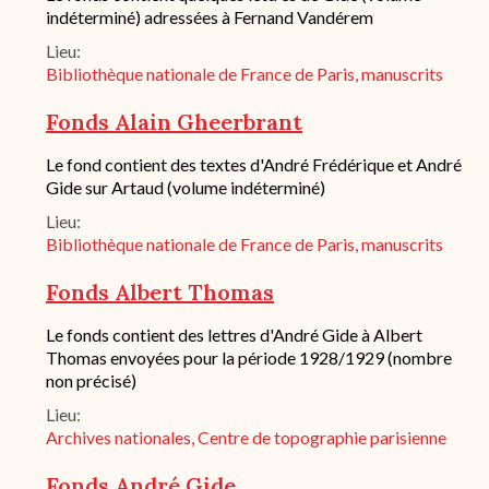
succincte
indéterminé) adressées à Fernand Vandérem
du
Lieu
fond
/
Bibliothèque nationale de France de Paris, manuscrits
historique
de
Fonds Alain Gheerbrant
conservation
Description
Le fond contient des textes d'André Frédérique et André
succincte
Gide sur Artaud (volume indéterminé)
du
Lieu
fond
/
Bibliothèque nationale de France de Paris, manuscrits
historique
de
Fonds Albert Thomas
conservation
Description
Le fonds contient des lettres d'André Gide à Albert
succincte
Thomas envoyées pour la période 1928/1929 (nombre
du
non précisé)
fond
/
Lieu
historique
Archives nationales, Centre de topographie parisienne
de
conservation
Fonds André Gide