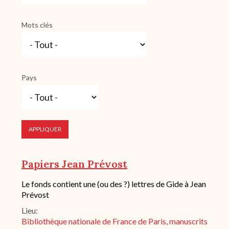
Mots clés
Pays
Papiers Jean Prévost
Description
Le fonds contient une (ou des ?) lettres de Gide à Jean
succincte
Prévost
du
Lieu
fond
/
Bibliothèque nationale de France de Paris, manuscrits
historique