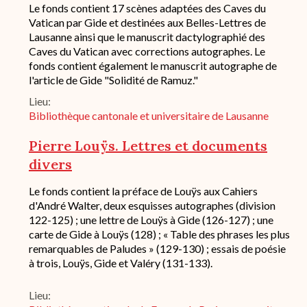
Description
Le fonds contient 17 scènes adaptées des Caves du
succincte
Vatican par Gide et destinées aux Belles-Lettres de
du
Lausanne ainsi que le manuscrit dactylographié des
fond
Caves du Vatican avec corrections autographes. Le
/
fonds contient également le manuscrit autographe de
historique
l'article de Gide "Solidité de Ramuz."
de
conservation
Lieu
Bibliothèque cantonale et universitaire de Lausanne
Pierre Louÿs. Lettres et documents
divers
Description
Le fonds contient la préface de Louÿs aux Cahiers
succincte
d'André Walter, deux esquisses autographes (division
du
122-125) ; une lettre de Louÿs à Gide (126-127) ; une
fond
carte de Gide à Louÿs (128) ; « Table des phrases les plus
/
remarquables de Paludes » (129-130) ; essais de poésie
historique
à trois, Louÿs, Gide et Valéry (131-133).
de
conservation
Lieu