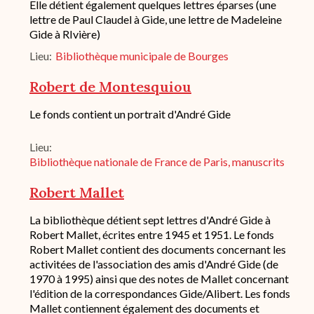
Elle détient également quelques lettres éparses (une
fond
lettre de Paul Claudel à Gide, une lettre de Madeleine
/
Gide à RIvière)
historique
de
Lieu
Bibliothèque municipale de Bourges
conservation
Robert de Montesquiou
Description
Le fonds contient un portrait d'André Gide
succincte
du
Lieu
fond
Bibliothèque nationale de France de Paris, manuscrits
/
historique
de
Robert Mallet
conservation
Description
La bibliothèque détient sept lettres d'André Gide à
succincte
Robert Mallet, écrites entre 1945 et 1951. Le fonds
du
Robert Mallet contient des documents concernant les
fond
activitées de l'association des amis d'André Gide (de
/
1970 à 1995) ainsi que des notes de Mallet concernant
historique
l'édition de la correspondances Gide/Alibert. Les fonds
de
conservation
Mallet contiennent également des documents et