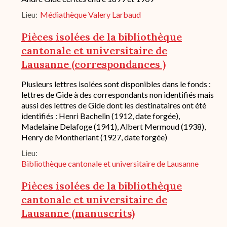
du
Lieu
Médiathèque Valery Larbaud
fond
/
historique
Pièces isolées de la bibliothèque
de
cantonale et universitaire de
conservation
Lausanne (correspondances )
Description
Plusieurs lettres isolées sont disponibles dans le fonds :
succincte
lettres de Gide à des correspondants non identifiés mais
du
aussi des lettres de Gide dont les destinataires ont été
fond
identifiés : Henri Bachelin (1912, date forgée),
/
Madelaine Delafoge (1941), Albert Mermoud (1938),
historique
Henry de Montherlant (1927, date forgée)
de
conservation
Lieu
Bibliothèque cantonale et universitaire de Lausanne
Pièces isolées de la bibliothèque
cantonale et universitaire de
Lausanne (manuscrits)