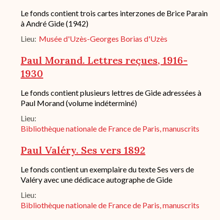
Description
Le fonds contient trois cartes interzones de Brice Parain
succincte
à André Gide (1942)
du
Lieu
Musée d'Uzès-Georges Borias d'Uzès
fond
/
historique
Paul Morand. Lettres reçues, 1916-
de
1930
conservation
Description
Le fonds contient plusieurs lettres de Gide adressées à
succincte
Paul Morand (volume indéterminé)
du
Lieu
fond
/
Bibliothèque nationale de France de Paris, manuscrits
historique
de
Paul Valéry. Ses vers 1892
conservation
Description
Le fonds contient un exemplaire du texte Ses vers de
succincte
Valéry avec une dédicace autographe de Gide
du
Lieu
fond
/
Bibliothèque nationale de France de Paris, manuscrits
historique