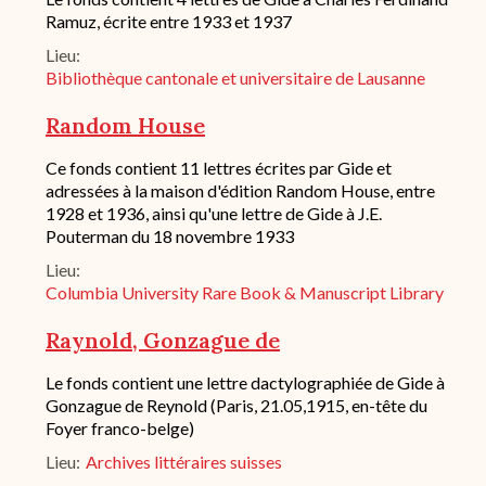
succincte
Ramuz, écrite entre 1933 et 1937
du
Lieu
fond
/
Bibliothèque cantonale et universitaire de Lausanne
historique
de
Random House
conservation
Description
Ce fonds contient 11 lettres écrites par Gide et
succincte
adressées à la maison d'édition Random House, entre
du
1928 et 1936, ainsi qu'une lettre de Gide à J.E.
fond
Pouterman du 18 novembre 1933
/
historique
Lieu
de
Columbia University Rare Book & Manuscript Library
conservation
Raynold, Gonzague de
Description
Le fonds contient une lettre dactylographiée de Gide à
succincte
Gonzague de Reynold (Paris, 21.05,1915, en-tête du
du
Foyer franco-belge)
fond
/
Lieu
Archives littéraires suisses
historique