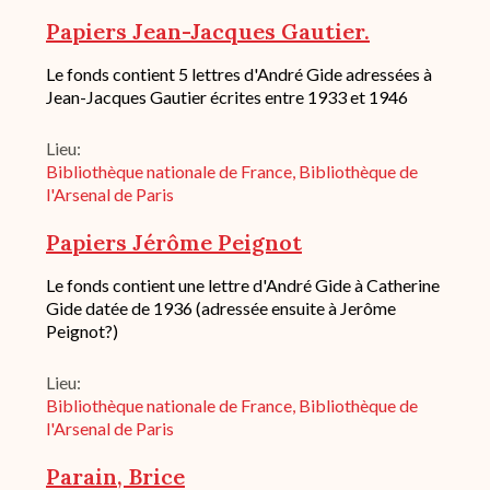
de
Papiers Jean-Jacques Gautier.
conservation
Description
Le fonds contient 5 lettres d'André Gide adressées à
succincte
Jean-Jacques Gautier écrites entre 1933 et 1946
du
fond
Lieu
/
historique
Bibliothèque nationale de France, Bibliothèque de
de
l'Arsenal de Paris
conservation
Papiers Jérôme Peignot
Description
Le fonds contient une lettre d'André Gide à Catherine
succincte
Gide datée de 1936 (adressée ensuite à Jerôme
du
Peignot?)
fond
/
historique
Lieu
de
Bibliothèque nationale de France, Bibliothèque de
conservation
l'Arsenal de Paris
Parain, Brice