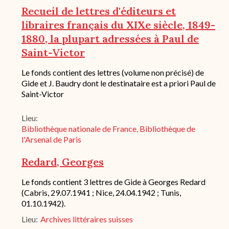
de
Recueil de lettres d'éditeurs et
conservation
libraires français du XIXe siècle, 1849-
1880, la plupart adressées à Paul de
Saint-Victor
Description
Le fonds contient des lettres (volume non précisé) de
succincte
Gide et J. Baudry dont le destinataire est a priori Paul de
du
Saint-Victor
fond
/
historique
Lieu
de
Bibliothèque nationale de France, Bibliothèque de
conservation
l'Arsenal de Paris
Redard, Georges
Description
Le fonds contient 3 lettres de Gide à Georges Redard
succincte
(Cabris, 29.07.1941 ; Nice, 24.04.1942 ; Tunis,
du
01.10.1942).
fond
/
Lieu
Archives littéraires suisses
historique