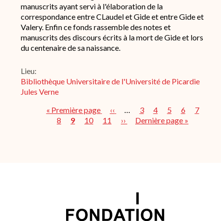
manuscrits ayant servi à l'élaboration de la
correspondance entre CLaudel et Gide et entre Gide et
Valery. Enfin ce fonds rassemble des notes et
manuscrits des discours écrits à la mort de Gide et lors
du centenaire de sa naissance.
Lieu
Bibliothèque Universitaire de l'Université de Picardie
Jules Verne
Première
« Première page
Page
‹‹
…
Page
3
Page
4
Page
5
Page
6
Page
7
Pag
page
8
Page
9
Page
10
Page
11
précédente
Page
››
Dernière
Dernière page »
Pagination
courante
suivante
page