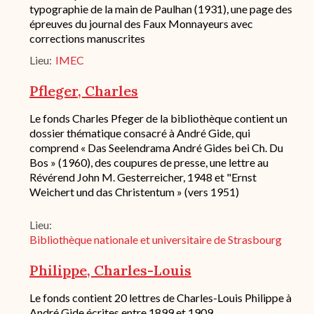
typographie de la main de Paulhan (1931), une page des
épreuves du journal des Faux Monnayeurs avec
corrections manuscrites
Lieu
IMEC
Pfleger, Charles
Description
Le fonds Charles Pfeger de la bibliothèque contient un
succincte
dossier thématique consacré à André Gide, qui
du
comprend « Das Seelendrama André Gides bei Ch. Du
fond
Bos » (1960), des coupures de presse, une lettre au
/
Révérend John M. Gesterreicher, 1948 et "Ernst
historique
Weichert und das Christentum » (vers 1951)
de
conservation
Lieu
Bibliothèque nationale et universitaire de Strasbourg
Philippe, Charles-Louis
Description
Le fonds contient 20 lettres de Charles-Louis Philippe à
succincte
André Gide écrites entre 1899 et 1909