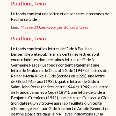
de
Paulhan, Jean
conservation
Description
Le fonds contient une lettre et deux cartes interzones de
succincte
Paulhan à Gide
du
Lieu
Musée d'Uzès-Georges Borias d'Uzès
fond
/
historique
Paulhan, Jean
de
conservation
Description
Le fonds contient les lettres de Gide à Paulhan.
succincte
L'ensemble a été publié, mais certaines lettres sont
du
encore inédites dont certaines lettres de Gide à
fond
Germaine Pascal. Le fonds contient également une
/
lettre de Malcolm de Chazal à Gide (1947), 5 lettres de
historique
Rainer Maria Rilke à Gide (écrites en 1921), une lettre
de
conservation
de Gide à Malraux (1935), quatre lettres de Gide à
Saint-John Perse (écrites entre 1944 et 1949) une lettre
de Francis Jammes à Gide (1894), une lettre de Gide à
Benjamin Crémieux (1941), une lettre de Cocteau à Gide
(non datée). On y trouve aussi six feuillets d'un texte
d'hommage écrit par Gide à la mort d'Arnold Bennett et
destiné à paraître dans la NRF avec indications sur la