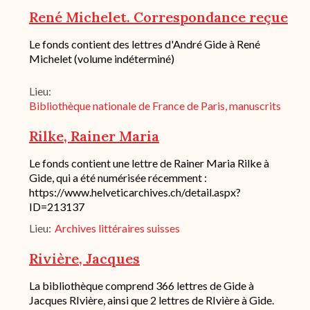
de
René Michelet. Correspondance reçue
conservation
Description
Le fonds contient des lettres d'André Gide à René
succincte
Michelet (volume indéterminé)
du
fond
Lieu
/
historique
Bibliothèque nationale de France de Paris, manuscrits
de
conservation
Rilke, Rainer Maria
Description
Le fonds contient une lettre de Rainer Maria Rilke à
succincte
Gide, qui a été numérisée récemment :
du
https://www.helveticarchives.ch/detail.aspx?
fond
ID=213137
/
historique
Lieu
Archives littéraires suisses
de
conservation
Rivière, Jacques
Description
La bibliothèque comprend 366 lettres de Gide à
succincte
Jacques RIvière, ainsi que 2 lettres de RIvière à Gide.
du