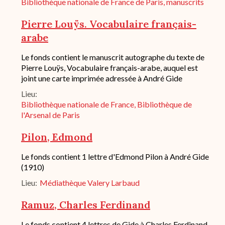
Bibliothèque nationale de France de Paris, manuscrits
Pierre Louÿs. Vocabulaire français-
arabe
Description
Le fonds contient le manuscrit autographe du texte de
succincte
Pierre Louÿs, Vocabulaire français-arabe, auquel est
du
joint une carte imprimée adressée à André Gide
fond
/
Lieu
historique
Bibliothèque nationale de France, Bibliothèque de
de
l'Arsenal de Paris
conservation
Pilon, Edmond
Description
Le fonds contient 1 lettre d'Edmond Pilon à André Gide
succincte
(1910)
du
Lieu
Médiathèque Valery Larbaud
fond
/
historique
Ramuz, Charles Ferdinand
de
conservation
Description
Le fonds contient 4 lettres de Gide à Charles Ferdinand