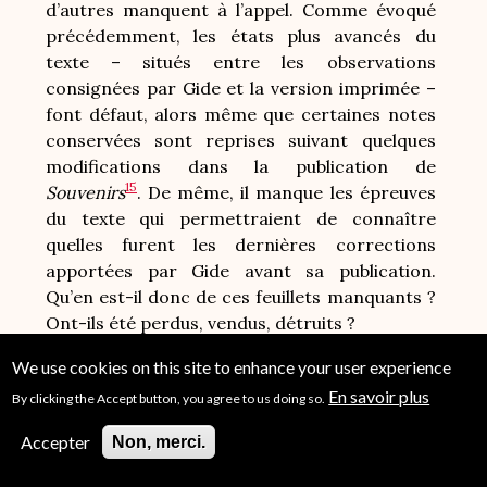
d’autres manquent à l’appel. Comme évoqué
précédemment, les états plus avancés du
texte – situés entre les observations
consignées par Gide et la version imprimée –
font défaut, alors même que certaines notes
conservées sont reprises suivant quelques
modifications dans la publication de
15
Souvenirs
. De même, il manque les épreuves
du texte qui permettraient de connaître
quelles furent les dernières corrections
apportées par Gide avant sa publication.
Qu’en est-il donc de ces feuillets manquants ?
Ont-ils été perdus, vendus, détruits ?
Aussi, on sait que d’autres lettres de Le Brun
We use cookies on this site to enhance your user experience
existent, puisque Gide évoque dans le
Journal
à
En savoir plus
By clicking the Accept button, you agree to us doing so.
la date du 26 avril 1916 des échanges
Accepter
Non, merci.
épistolaires alors que l’ancien prisonnier
16
combat sur le front
. Où sont passées ces