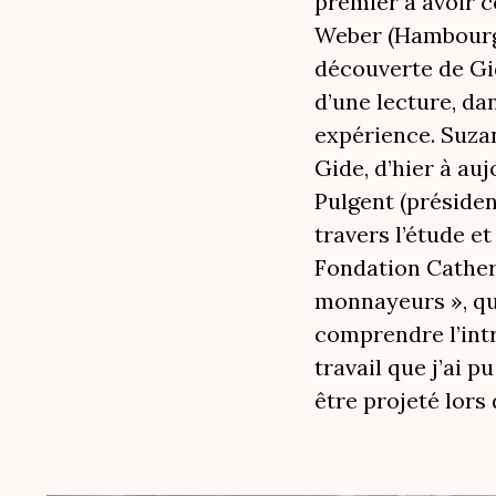
premier a avoir c
Weber (Hambourg, 
découverte de Gid
d’une lecture, da
expérience. Suzan
Gide, d’hier à au
Pulgent (présiden
travers l’étude et
Fondation Catheri
monnayeurs », qu’
comprendre l’int
travail que j’ai 
être projeté lors