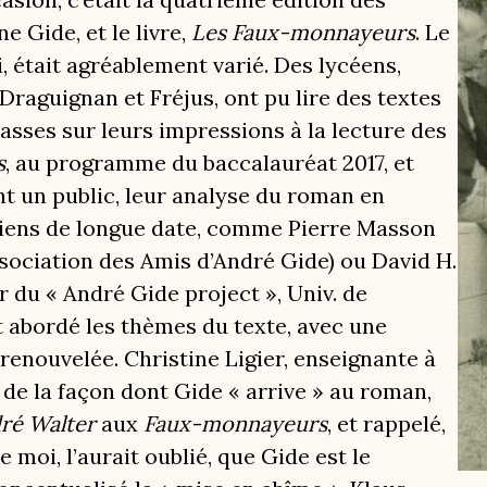
e Gide, et le livre,
Les Faux-monnayeurs
. Le
i, était agréablement varié. Des lycéens,
Draguignan et Fréjus, ont pu lire des textes
lasses sur leurs impressions à la lecture des
s
, au programme du baccalauréat 2017, et
t un public, leur analyse du roman en
diens de longue date, comme Pierre Masson
ssociation des Amis d’André Gide) ou David H.
 du « André Gide project », Univ. de
nt abordé les thèmes du texte, avec une
renouvelée. Christine Ligier, enseignante à
é de la façon dont Gide « arrive » au roman,
dré Walter
aux
Faux-monnayeurs
, et rappelé,
 moi, l’aurait oublié, que Gide est le