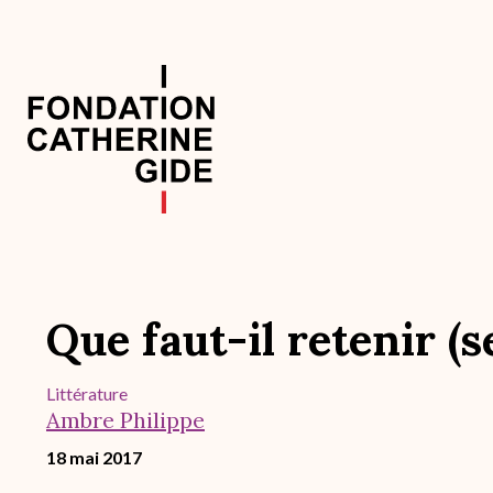
Aller
au
contenu
principal
Navigation
principale
Que faut-il retenir (
Littérature
Ambre Philippe
18 mai 2017