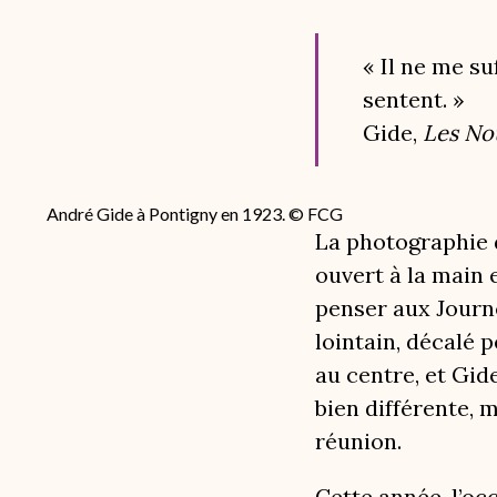
« Il ne me su
sentent. »
Gide,
Les Nou
André Gide à Pontigny en 1923. © FCG
La photographie d
ouvert à la main 
penser aux Journ
lointain, décalé p
au centre, et Gide
bien différente, m
réunion.
Cette année, l’occ