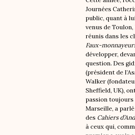
Journées Catherin
public, quant à lu
venus de Toulon, 
réunis dans les c
Faux-monnayeur
développer, devan
question. Des gi
(président de l’A
Walker (fondateur
Sheffield, UK), o
passion toujours 
Marseille, a parl
des
Cahiers d’An
à ceux qui, comme