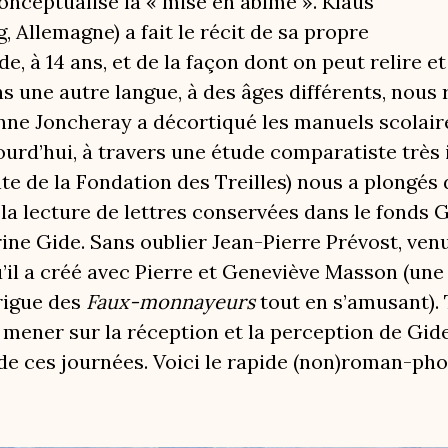
onceptualisé la « mise en abîme ». Klaus
Allemagne) a fait le récit de sa propre
e, à 14 ans, et de la façon dont on peut relire e
ns une autre langue, à des âges différents, nous 
ne Joncheray a décortiqué les manuels scolaires
jourd’hui, à travers une étude comparatiste très
te de la Fondation des Treilles) nous a plongés 
 la lecture de lettres conservées dans le fonds G
ne Gide. Sans oublier Jean-Pierre Prévost, venu
il a créé avec Pierre et Geneviève Masson (une 
rigue des
Faux-monnayeurs
tout en s’amusant). 
pu mener sur la réception et la perception de Gid
 de ces journées. Voici le rapide (non)roman-phot