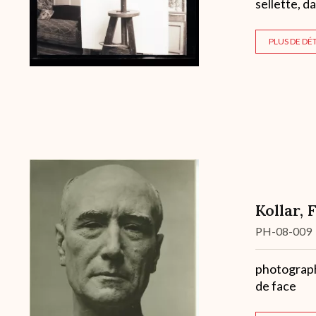
sellette, da
PLUS DE DÉT
Kollar, 
Cote
PH-08-009
Description
photographi
de face