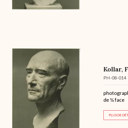
Kollar, 
Cote
PH-08-014
Description
photographi
de ¾ face
PLUS DE DÉT