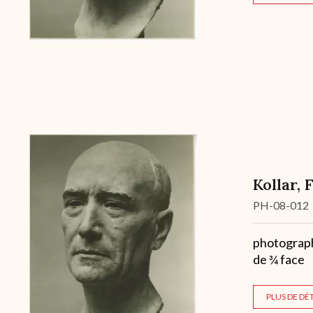
Kollar, 
Cote
PH-08-012
Description
photographi
de ¾ face
PLUS DE DÉT