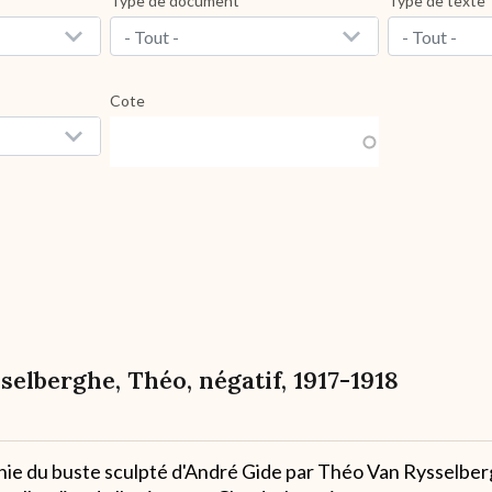
Type de document
Type de texte
- Tout -
- Tout -
Cote
elberghe, Théo, négatif, 1917-1918
ie du buste sculpté d'André Gide par Théo Van Rysselber