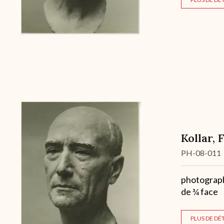
Kollar, 
Cote
PH-08-011
Description
photographi
de ¾ face
PLUS DE DÉT