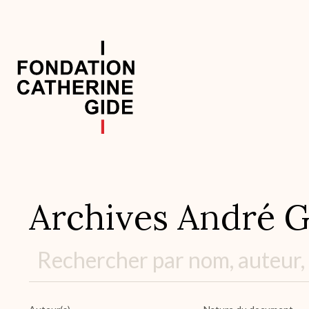
Aller
au
contenu
principal
Navigation
principale
Archives André G