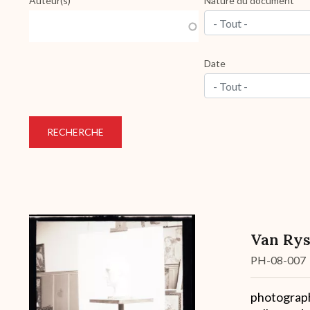
Auteur(s)
Nature du document
- Tout -
Date
- Tout -
Van Ryss
Cote
PH-08-007
Description
photograph