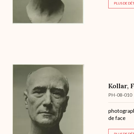
PLUS DE DÉT
Kollar, 
Cote
PH-08-010
Description
photographi
de face
PLUS DE DÉT