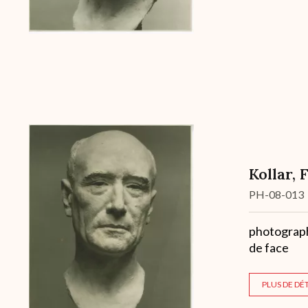
Kollar, 
Cote
PH-08-013
Description
photographi
de face
PLUS DE DÉT