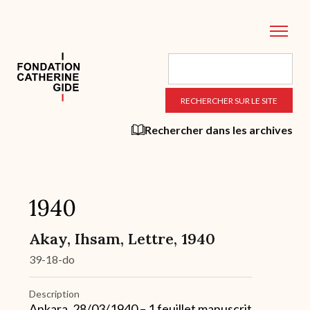
Aller
au
contenu
principal
Rechercher dans les archives
1940
Akay, Ihsam, Lettre, 1940
39-18-do
Description
Ankara, 28/03/1940 – 1 feuillet manuscrit