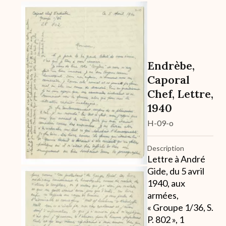
Archive
Endrèbe,
Caporal
Chef, Lettre,
1940
H-09-o
Description
Lettre à André
Gide, du 5 avril
1940, aux
armées,
« Groupe 1/36, S.
P. 802 », 1