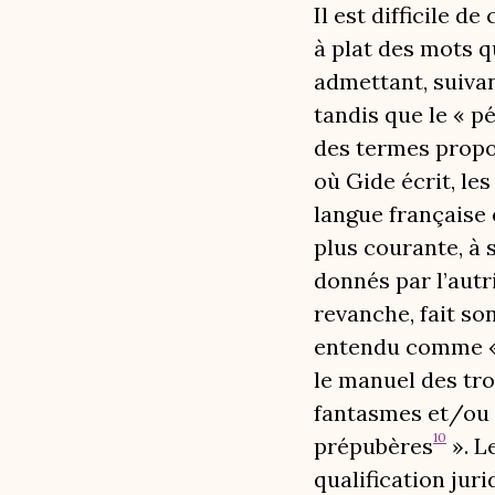
Il est difficile 
à plat des mots q
admettant, suivan
tandis que le « p
des termes propo
où Gide écrit, le
langue française 
plus courante, à 
donnés par l’autr
revanche, fait so
entendu comme «
le manuel des tr
fantasmes et/ou 
10
prépubères
». L
qualification jur