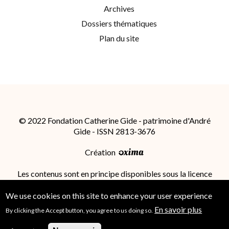
Archives
Dossiers thématiques
Plan du site
© 2022 Fondation Catherine Gide - patrimoine d'André
Gide - ISSN 2813-3676
Création
Les contenus sont en principe disponibles sous la licence
Attribution - Partage dans les Mêmes Conditions 4.0
International (CC BY-SA 4.0)
; des conditions
We use cookies on this site to enhance your user experience
supplémentaires peuvent s'appliquer.
En savoir plus
By clicking the Accept button, you agree to us doing so.